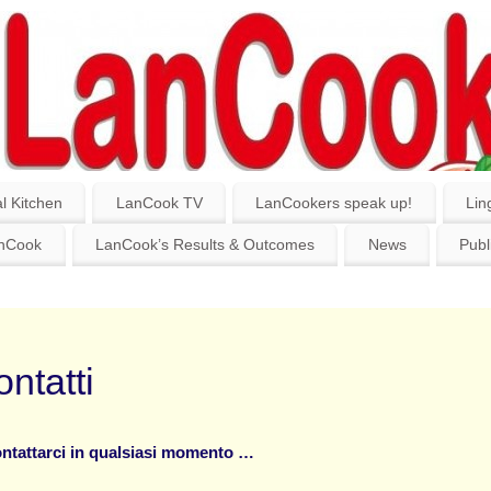
l Kitchen
LanCook TV
LanCookers speak up!
Lin
anCook
LanCook’s Results & Outcomes
News
Publ
ntatti
ntattarci in qualsiasi momento …