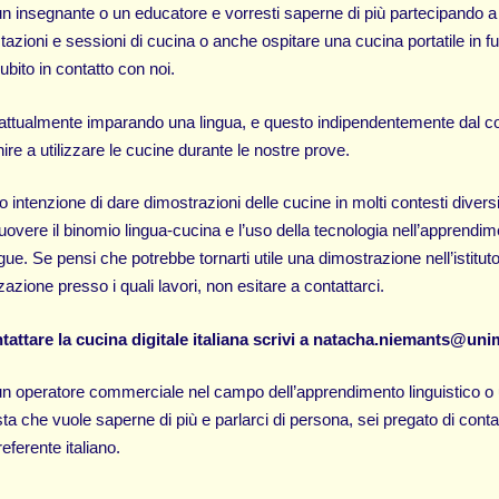
un insegnante o un educatore e vorresti saperne di più partecipando a
azioni e sessioni di cucina o anche ospitare una cucina portatile in fu
subito in contatto con noi.
 attualmente imparando una lingua, e questo indipendentemente dal c
ire a utilizzare le cucine durante le nostre prove.
intenzione di dare dimostrazioni delle cucine in molti contesti diversi,
uovere il binomio lingua-cucina e l’uso della tecnologia nell’apprendi
ngue. Se pensi che potrebbe tornarti utile una dimostrazione nell’istitut
azione presso i quali lavori, non esitare a contattarci.
tattare la cucina digitale italiana scrivi a
natacha.niemants@unim
un operatore commerciale nel campo dell’apprendimento linguistico o
sta che vuole saperne di più e parlarci di persona, sei pregato di conta
eferente italiano.