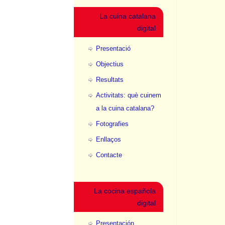
La cuina catalana
digital
Presentació
Objectius
Resultats
Activitats: què cuinem
a la cuina catalana?
Fotografies
Enllaços
Contacte
La cocina española
digital
Presentación