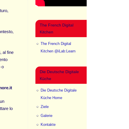
turo,
The French Digital
ontesto,
Kitchen
The French Digital
Kitchen @iLab:Learn
 al fine
mento
o o
Die Deutsche Digitale
Küche
ore.it
Die Deutsche Digitale
Küche Home
 un
Ziele
ttare lo
Galerie
Kontakte