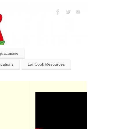
guacuisine
ications
LanCook Resources