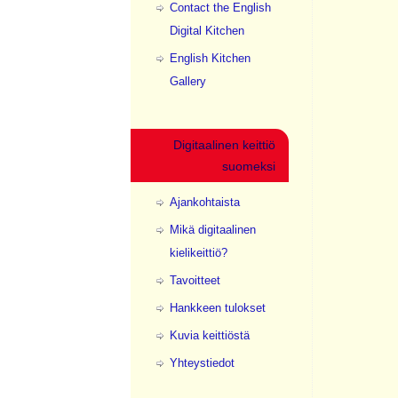
Contact the English
Digital Kitchen
English Kitchen
Gallery
Digitaalinen keittiö
suomeksi
Ajankohtaista
Mikä digitaalinen
kielikeittiö?
Tavoitteet
Hankkeen tulokset
Kuvia keittiöstä
Yhteystiedot