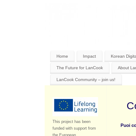
Home
Impact
Korean Digita
The Future for LanCook
About L
LanCook Community – join us!
Co
This project has been
Puoi co
funded with support from
the European