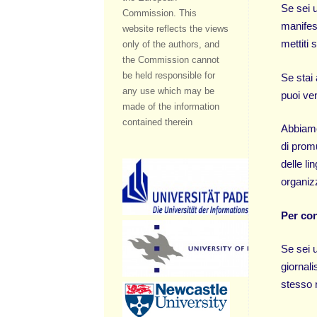
Se sei 
Commission. This
manifest
website reflects the views
mettiti 
only of the authors, and
the Commission cannot
be held responsible for
Se stai
any use which may be
puoi ven
made of the information
contained therein
Abbiamo 
di prom
delle li
organizz
Per con
Se sei 
giornali
stesso r