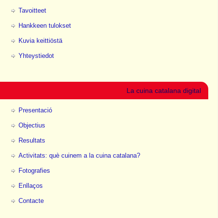
Tavoitteet
Hankkeen tulokset
Kuvia keittiöstä
Yhteystiedot
La cuina catalana digital
Presentació
Objectius
Resultats
Activitats: què cuinem a la cuina catalana?
Fotografies
Enllaços
Contacte