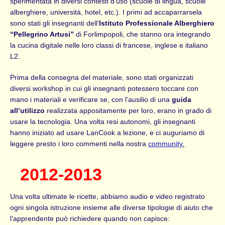
sperimentata in diversi contesti d’uso (scuole di lingua, scuole
alberghiere, università, hotel, etc.). I primi ad accaparrarsela
sono stati gli insegnanti dell’
Istituto Professionale Alberghiero
“Pellegrino Artusi”
di Forlimpopoli, che stanno ora integrando
la cucina digitale nelle loro classi di francese, inglese e italiano
L2.
Prima della consegna del materiale, sono stati organizzati
diversi workshop in cui gli insegnanti potessero toccare con
mano i materiali e verificare se, con l’ausilio di una
guida
all’utilizzo
realizzata appositamente per loro, erano in grado di
usare la tecnologia. Una volta resi autonomi, gli insegnanti
hanno iniziato ad usare LanCook a lezione, e ci auguriamo di
leggere presto i loro commenti nella nostra
community
.
2012-2013
Una volta ultimate le ricette, abbiamo audio e video registrato
ogni singola istruzione insieme alle diverse tipologie di aiuto che
l’apprendente può richiedere quando non capisce: