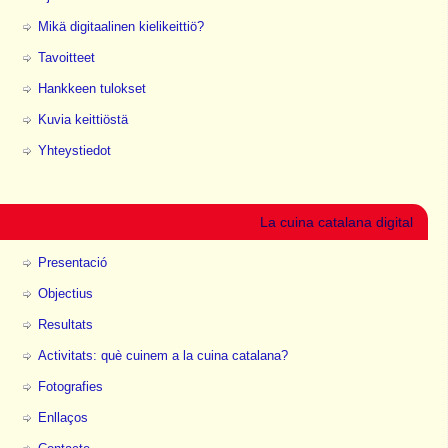
Mikä digitaalinen kielikeittiö?
Tavoitteet
Hankkeen tulokset
Kuvia keittiöstä
Yhteystiedot
La cuina catalana digital
Presentació
Objectius
Resultats
Activitats: què cuinem a la cuina catalana?
Fotografies
Enllaços