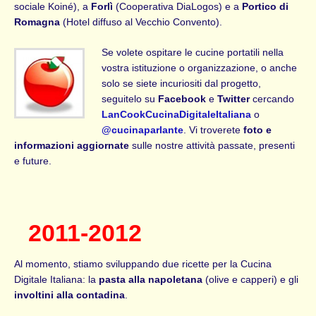
sociale Koiné), a
Forlì
(Cooperativa DiaLogos) e a
Portico di
Romagna
(Hotel diffuso al Vecchio Convento).
Se volete ospitare le cucine portatili nella
vostra istituzione o organizzazione, o anche
solo se siete incuriositi dal progetto,
seguitelo su
Facebook
e
Twitter
cercando
LanCookCucinaDigitaleItaliana
o
@cucinaparlante
. Vi troverete
foto e
informazioni aggiornate
sulle nostre attività passate, presenti
e future.
2011-2012
Al momento, stiamo sviluppando due ricette per la Cucina
Digitale Italiana: la
pasta alla napoletana
(olive e capperi) e gli
involtini alla contadina
.